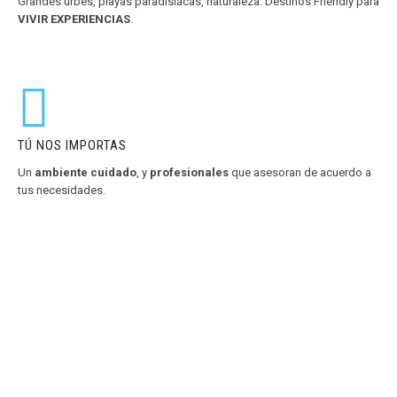
Grandes urbes, playas paradisíacas, naturaleza. Destinos Friendly para
VIVIR EXPERIENCIAS
.
TÚ NOS IMPORTAS
Un
ambiente cuidado
, y
profesionales
que asesoran de acuerdo a
tus necesidades.